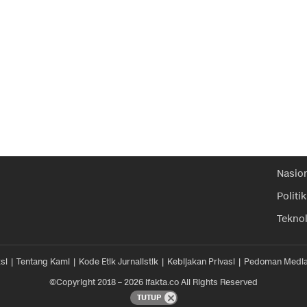
Nasio
Politik
Tekno
si
Tentang Kami
Kode Etik Jurnalistik
Kebijakan Privasi
Pedoman Media
©Copyright 2018 – 2026 ifakta.co All Rights Reserved
TUTUP