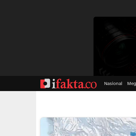
dvertisment
Nasional
Meg
ifakta.co
#pastibenar