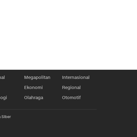
nal
Megapolitan
Internasional
Ekonomi
Regional
logi
Olahraga
Otomotif
 Siber