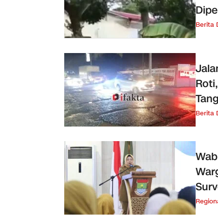
Dipe
Berita
Jala
Roti
Tang
Berita
Wab
War
Surv
Region