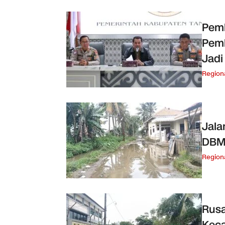
Pem
Pem
Jadi
Region
Jala
DBMS
Region
Rusa