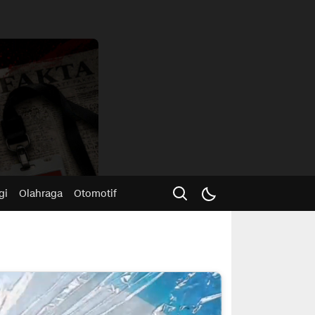
Advertisme
gi
Olahraga
Otomotif