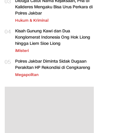
03
Diduga Catut Nama Kejaksaan, Pria di
Kalideres Mengaku Bisa Urus Perkara di
Polres Jakbar
Hukum & Kriminal
04
Kisah Gunung Kawi dan Dua
Konglomerat Indonesia Ong Hok Liong
hingga Liem Sioe Liong
iMisteri
05
Polres Jakbar Diminta Sidak Dugaan
Perakitan HP Rekondisi di Cengkareng
Megapolitan