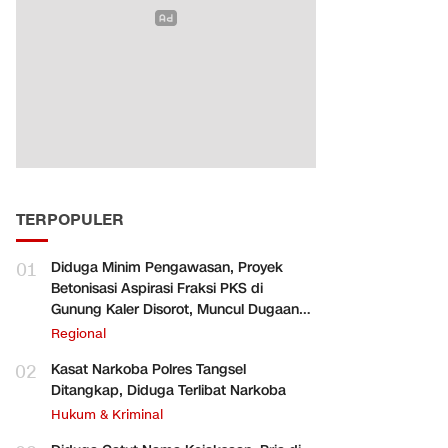
TERPOPULER
01
Diduga Minim Pengawasan, Proyek
Betonisasi Aspirasi Fraksi PKS di
Gunung Kaler Disorot, Muncul Dugaan
Pengurangan Volume
Regional
02
Kasat Narkoba Polres Tangsel
Ditangkap, Diduga Terlibat Narkoba
Hukum & Kriminal