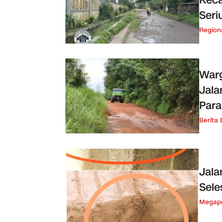
Keca
Ser
Region
Warg
Jala
Par
Berita
Jala
Sele
Megapo