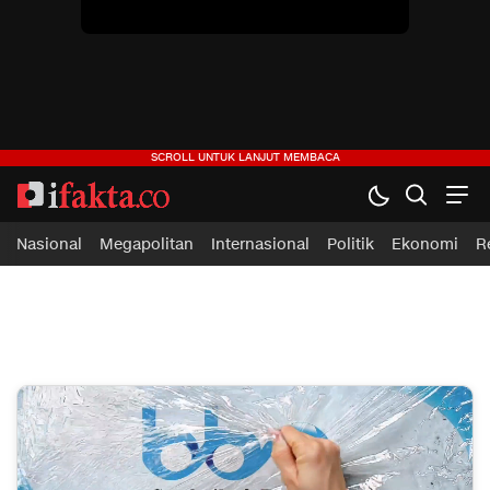
ifakta.co
#pastibenar
Nasional
Megapolitan
Internasional
Politik
Ekonomi
R