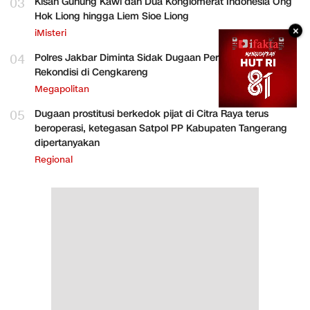
03
Kisah Gunung Kawi dan Dua Konglomerat Indonesia Ong
Hok Liong hingga Liem Sioe Liong
×
iMisteri
04
Polres Jakbar Diminta Sidak Dugaan Perakitan HP
Rekondisi di Cengkareng
Megapolitan
05
Dugaan prostitusi berkedok pijat di Citra Raya terus
beroperasi, ketegasan Satpol PP Kabupaten Tangerang
dipertanyakan
Regional