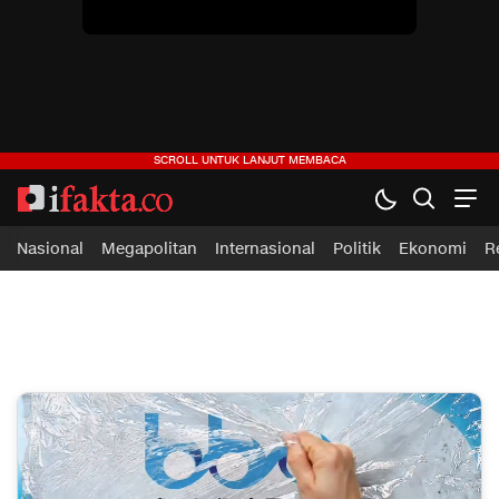
ifakta.co
#pastibenar
Nasional
Megapolitan
Internasional
Politik
Ekonomi
R