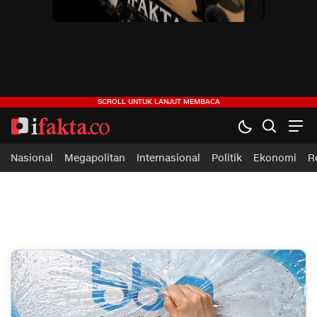
ifakta.co
#pastibenar
Nasional
Megapolitan
Internasional
Politik
Ekonomi
R