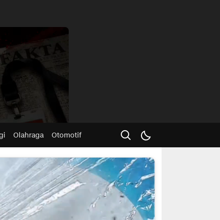
Advertisme
gi
Olahraga
Otomotif