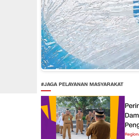
#JAGA PELAYANAN MASYARAKAT
Peri
Damk
Peng
Region