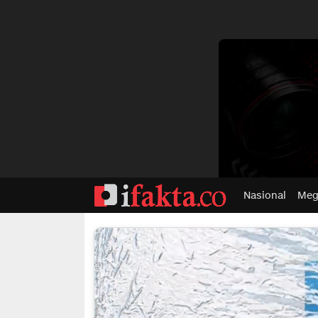
dvertisment
Nasional
Meg
ifakta.co
#pastibenar