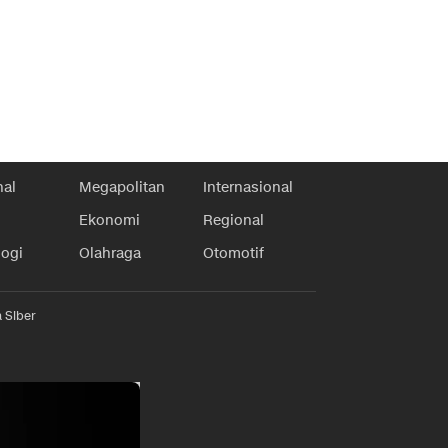
nal
Megapolitan
Internasional
Ekonomi
Regional
logi
Olahraga
Otomotif
 Siber