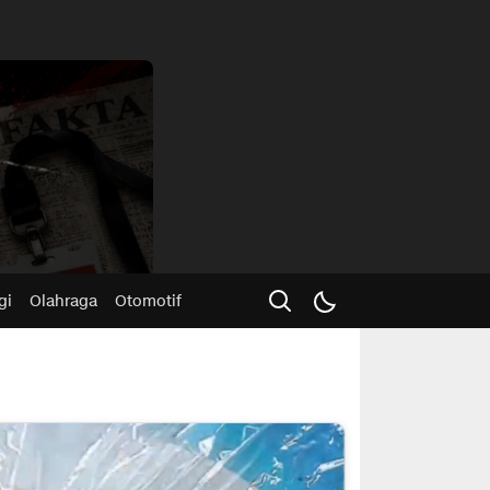
Advertisme
gi
Olahraga
Otomotif