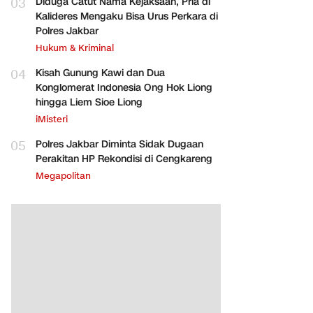
03
Diduga Catut Nama Kejaksaan, Pria di
Kalideres Mengaku Bisa Urus Perkara di
Polres Jakbar
Hukum & Kriminal
04
Kisah Gunung Kawi dan Dua
Konglomerat Indonesia Ong Hok Liong
hingga Liem Sioe Liong
iMisteri
05
Polres Jakbar Diminta Sidak Dugaan
Perakitan HP Rekondisi di Cengkareng
Megapolitan