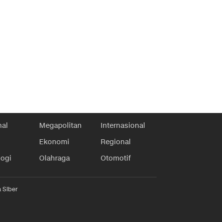
nal
Megapolitan
Internasional
Ekonomi
Regional
logi
Olahraga
Otomotif
 Siber