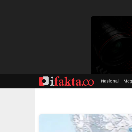
dvertisment
Nasional
Meg
ifakta.co
#pastibenar