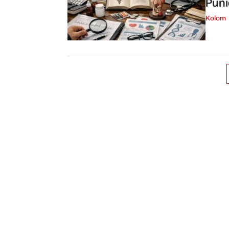
Puni
Kolom