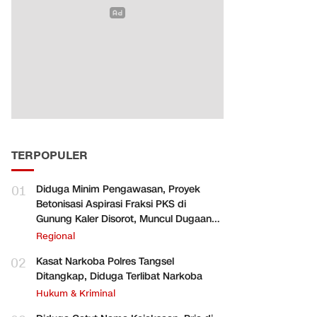
TERPOPULER
01
Diduga Minim Pengawasan, Proyek
Betonisasi Aspirasi Fraksi PKS di
Gunung Kaler Disorot, Muncul Dugaan
Pengurangan Volume
Regional
02
Kasat Narkoba Polres Tangsel
Ditangkap, Diduga Terlibat Narkoba
Hukum & Kriminal