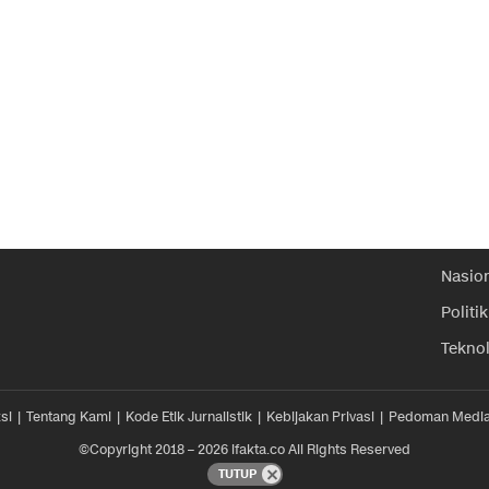
Nasio
Politik
Tekno
si
Tentang Kami
Kode Etik Jurnalistik
Kebijakan Privasi
Pedoman Media
©Copyright 2018 – 2026 ifakta.co All Rights Reserved
TUTUP