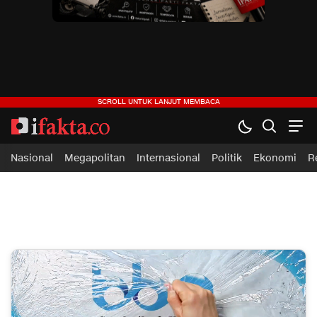
ifakta.co
#pastibenar
Nasional
Megapolitan
Internasional
Politik
Ekonomi
R