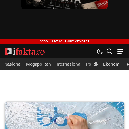
ifakta.co
#pastibenar
Nasional
Megapolitan
Internasional
Politik
Ekonomi
R