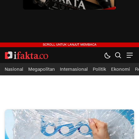
ifakta.co
#pastibenar
Nasional
Megapolitan
Internasional
Politik
Ekonomi
R