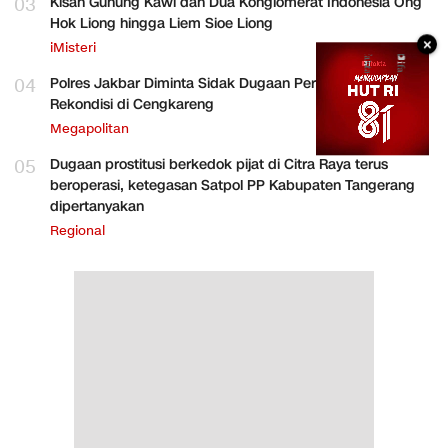
03
Kisah Gunung Kawi dan Dua Konglomerat Indonesia Ong
Hok Liong hingga Liem Sioe Liong
×
iMisteri
04
Polres Jakbar Diminta Sidak Dugaan Perakitan HP
Rekondisi di Cengkareng
Megapolitan
05
Dugaan prostitusi berkedok pijat di Citra Raya terus
beroperasi, ketegasan Satpol PP Kabupaten Tangerang
dipertanyakan
Regional