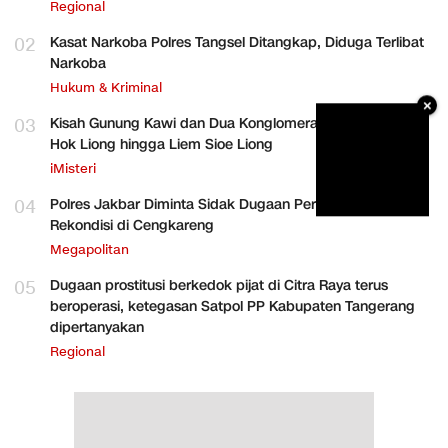
Regional
02
Kasat Narkoba Polres Tangsel Ditangkap, Diduga Terlibat
Narkoba
Hukum & Kriminal
×
03
Kisah Gunung Kawi dan Dua Konglomerat Indonesia Ong
Hok Liong hingga Liem Sioe Liong
iMisteri
04
Polres Jakbar Diminta Sidak Dugaan Perakitan HP
Rekondisi di Cengkareng
Megapolitan
05
Dugaan prostitusi berkedok pijat di Citra Raya terus
beroperasi, ketegasan Satpol PP Kabupaten Tangerang
dipertanyakan
Regional