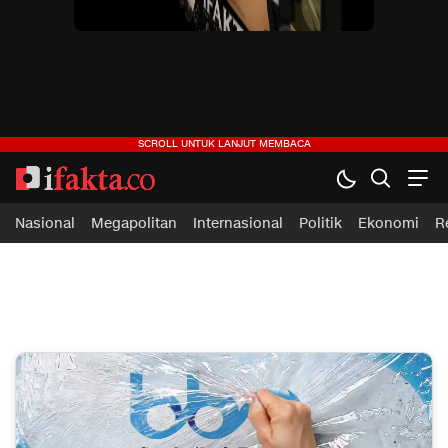
ifakta.co
#pastibenar
Nasional
Megapolitan
Internasional
Politik
Ekonomi
R