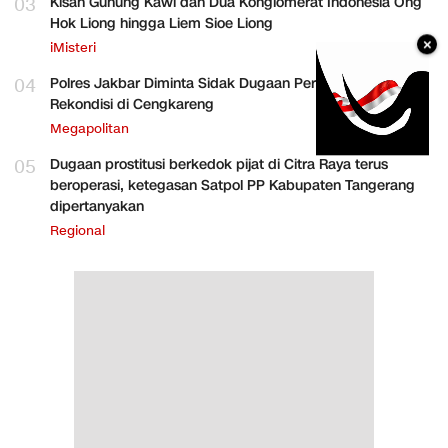
03
Kisah Gunung Kawi dan Dua Konglomerat Indonesia Ong
Hok Liong hingga Liem Sioe Liong
×
iMisteri
04
Polres Jakbar Diminta Sidak Dugaan Perakitan HP
Rekondisi di Cengkareng
Megapolitan
05
Dugaan prostitusi berkedok pijat di Citra Raya terus
beroperasi, ketegasan Satpol PP Kabupaten Tangerang
dipertanyakan
Regional