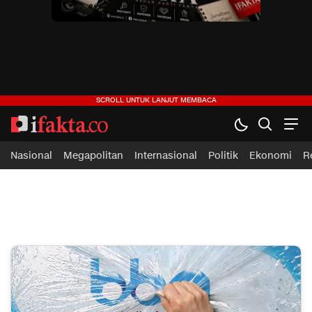
ifakta.co
#pastibenar
Nasional
Megapolitan
Internasional
Politik
Ekonomi
R