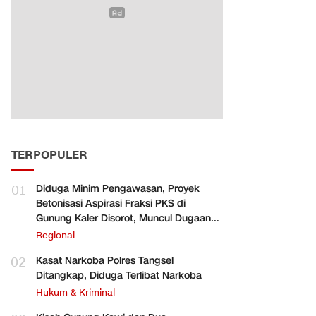
TERPOPULER
01
Diduga Minim Pengawasan, Proyek
Betonisasi Aspirasi Fraksi PKS di
Gunung Kaler Disorot, Muncul Dugaan
Pengurangan Volume
Regional
02
Kasat Narkoba Polres Tangsel
Ditangkap, Diduga Terlibat Narkoba
Hukum & Kriminal