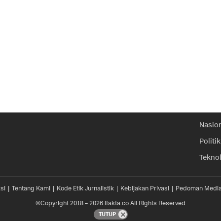
Nasio
Politik
Tekno
si
Tentang Kami
Kode Etik Jurnalistik
Kebijakan Privasi
Pedoman Media
©Copyright 2018 – 2026 ifakta.co All Rights Reserved
TUTUP