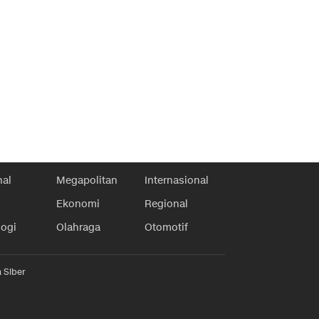
nal
Megapolitan
Internasional
Ekonomi
Regional
logi
Olahraga
Otomotif
 Siber