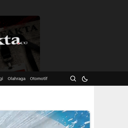
Advertisme
gi
Olahraga
Otomotif