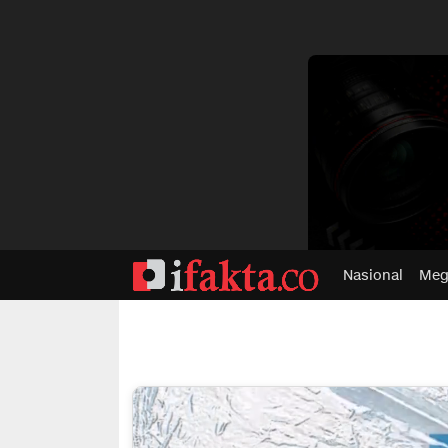
dvertisment
Nasional
Meg
ifakta.co
#pastibenar