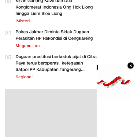
03
Kisah Gunung Kawi dan Dua
Konglomerat Indonesia Ong Hok Liong
hingga Liem Sioe Liong
iMisteri
04
Polres Jakbar Diminta Sidak Dugaan
Perakitan HP Rekondisi di Cengkareng
Megapolitan
05
Dugaan prostitusi berkedok pijat di Citra
Raya terus beroperasi, ketegasan
×
Satpol PP Kabupaten Tangerang
dipertanyakan
Regional