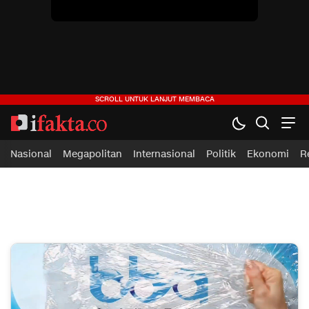
ifakta.co
#pastibenar
Nasional
Megapolitan
Internasional
Politik
Ekonomi
R