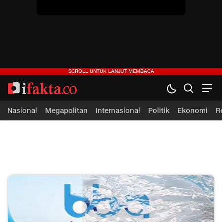
ifakta.co
#pastibenar
Nasional
Megapolitan
Internasional
Politik
Ekonomi
R