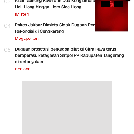
03
Kisah Gunung Kawi dan Dua Konglomerat Indonesia Ong
Hok Liong hingga Liem Sioe Liong
iMisteri
04
Polres Jakbar Diminta Sidak Dugaan Perakitan HP
Rekondisi di Cengkareng
Megapolitan
05
Dugaan prostitusi berkedok pijat di Citra Raya terus
beroperasi, ketegasan Satpol PP Kabupaten Tangerang
dipertanyakan
Regional