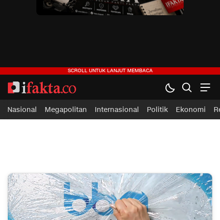
ifakta.co
#pastibenar
Nasional
Megapolitan
Internasional
Politik
Ekonomi
R