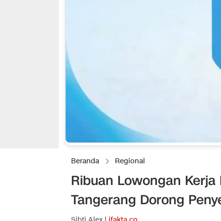
Beranda
Regional
Ribuan Lowongan Kerja D
Tangerang Dorong Penye
Sibti Alex |
ifakta.co