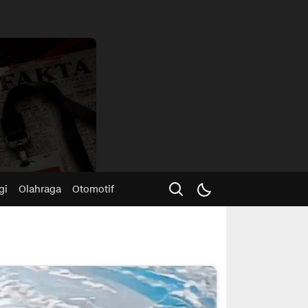
Advertisme
gi
Olahraga
Otomotif