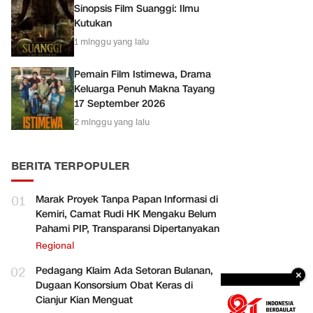
Sinopsis Film Suanggi: Ilmu
Kutukan
1 minggu yang lalu
Pemain Film Istimewa, Drama
Keluarga Penuh Makna Tayang
17 September 2026
2 minggu yang lalu
BERITA TERPOPULER
01
Marak Proyek Tanpa Papan Informasi di
Kemiri, Camat Rudi HK Mengaku Belum
Pahami PIP, Transparansi Dipertanyakan
Regional
02
Pedagang Klaim Ada Setoran Bulanan,
×
Dugaan Konsorsium Obat Keras di
Cianjur Kian Menguat