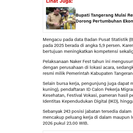
Lihat Juga:
Bupati Tangerang Mulai Re
Dorong Pertumbuhan Eko
Mengacu pada data Badan Pusat Statistik (
pada 2025 berada di angka 5,9 persen. Kare
bertujuan meningkatkan kompetensi sekalig
Pelaksanaan Naker Fest tahun ini mengusung
dengan perusahaan di lokasi acara, sedangka
resmi milik Pemerintah Kabupaten Tangeran
Selain bursa kerja, pengunjung juga dapat
kuning), pendaftaran ID Calon Pekerja Migr
Kesehatan, Festival Vokasi, pameran hasil 
Identitas Kependudukan Digital (IKD), hingg
Sebanyak 243 posisi jabatan tersedia dalam
mencakup peluang kerja di dalam maupun lua
2026 pukul 23.00 WIB.