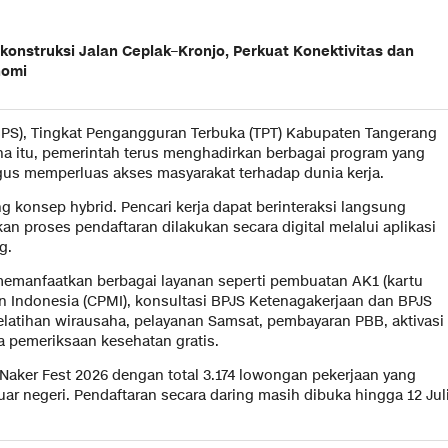
konstruksi Jalan Ceplak–Kronjo, Perkuat Konektivitas dan
nomi
BPS), Tingkat Pengangguran Terbuka (TPT) Kabupaten Tangerang
na itu, pemerintah terus menghadirkan berbagai program yang
us memperluas akses masyarakat terhadap dunia kerja.
 konsep hybrid. Pencari kerja dapat berinteraksi langsung
n proses pendaftaran dilakukan secara digital melalui aplikasi
g.
 memanfaatkan berbagai layanan seperti pembuatan AK1 (kartu
an Indonesia (CPMI), konsultasi BPJS Ketenagakerjaan dan BPJS
pelatihan wirausaha, pelayanan Samsat, pembayaran PBB, aktivasi
a pemeriksaan kesehatan gratis.
 Naker Fest 2026 dengan total 3.174 lowongan pekerjaan yang
r negeri. Pendaftaran secara daring masih dibuka hingga 12 Jul