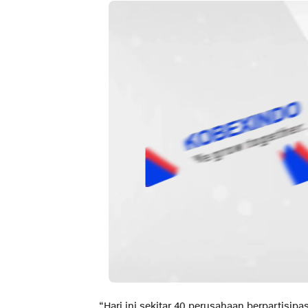
“Hari ini sekitar 40 perusahaan berpartisi