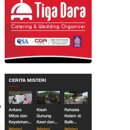
CERITA MISTERI
a
Antara
Kisah
Rahasia
Mitos dan
Gunung
Kelam di
Keyakinan,
Kawi dan
Balik
Ketika
Dua
Makam
iMisteri
iMisteri
iMisteri