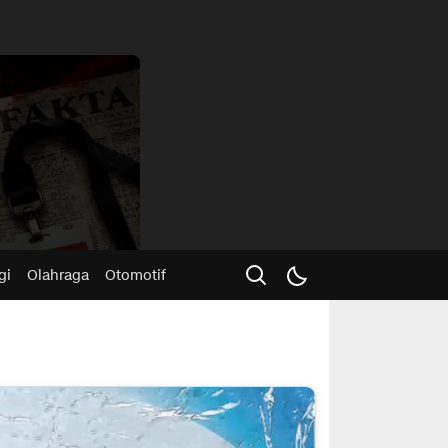
Advertisme
gi
Olahraga
Otomotif