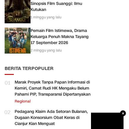
Sinopsis Film Suanggi: Ilmu
Kutukan
1 minggu yang lalu
Pemain Film Istimewa, Drama
Keluarga Penuh Makna Tayang
17 September 2026
2 minggu yang lalu
BERITA TERPOPULER
01
Marak Proyek Tanpa Papan Informasi di
Kemiri, Camat Rudi HK Mengaku Belum
Pahami PIP, Transparansi Dipertanyakan
Regional
02
Pedagang Klaim Ada Setoran Bulanan,
×
Dugaan Konsorsium Obat Keras di
Cianjur Kian Menguat