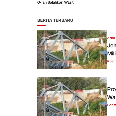
Ogah Salahkan Wasit
BERITA TERBARU
ANAL
Jem
Mil
Kolo
Pro
War
Peris