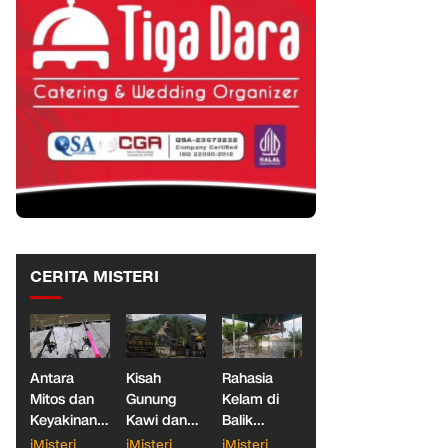
CERITA MISTERI
Antara
Kisah
Rahasia
Mitos dan
Gunung
Kelam di
Keyakinan,
Kawi dan
Balik
Ketika
Dua
Makam
iMisteri
iMisteri
iMisteri