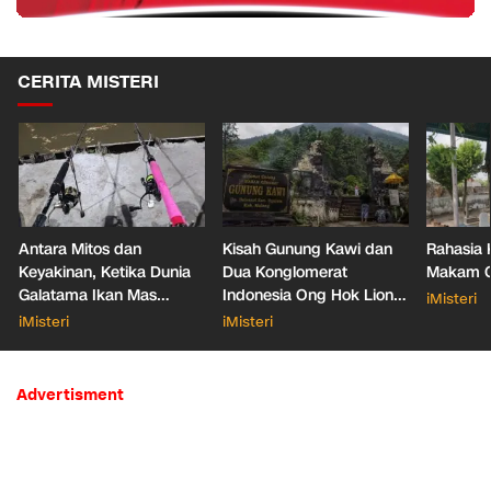
CERITA MISTERI
Antara Mitos dan
Kisah Gunung Kawi dan
Rahasia 
Keyakinan, Ketika Dunia
Dua Konglomerat
Makam Ga
Galatama Ikan Mas
Indonesia Ong Hok Liong
iMisteri
Bersentuhan dengan Hal
hingga Liem Sioe Liong
iMisteri
iMisteri
Mistis
Advertisment