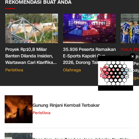
REKOMENDASI BUAT ANDA
Proyek Rp10,8 Miliar
35.936 Peserta Ramaikan
PIALA PR
Banten Dilanda Insiden,
E-Sports Kapolri Cup
×
Drama Pe
Wartawan Cari Klarifikasi
2026, Dorong Talenta
Pahit, Pe
Malah Diblokir!
Digital dan Keamanan
Peristiwa
Olahraga
Persebaya
Siber
Presiden
Olahraga
Gunung Rinjani Kembali Terbakar
Peristiwa