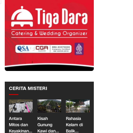
CERITA MISTERI
Antara
Kisah
Rahasia
Mitos dan
Gunung
Kelam di
Keyakinan,
Kawi dan
Balik