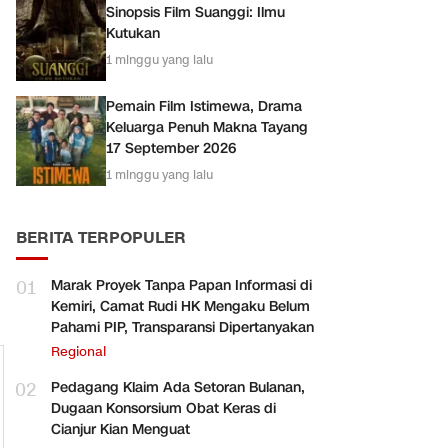
Sinopsis Film Suanggi: Ilmu
Kutukan
1 minggu yang lalu
Pemain Film Istimewa, Drama
Keluarga Penuh Makna Tayang
17 September 2026
1 minggu yang lalu
BERITA TERPOPULER
01
Marak Proyek Tanpa Papan Informasi di
Kemiri, Camat Rudi HK Mengaku Belum
Pahami PIP, Transparansi Dipertanyakan
Regional
02
Pedagang Klaim Ada Setoran Bulanan,
Dugaan Konsorsium Obat Keras di
Cianjur Kian Menguat