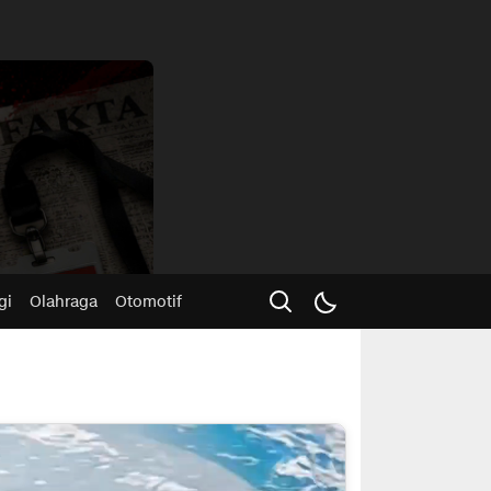
Advertisme
gi
Olahraga
Otomotif