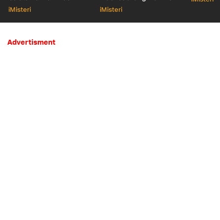
Bersentuhan dengan Hal
hingga Liem Sioe Liong
iMisteri
iMisteri
Mistis
Advertisment