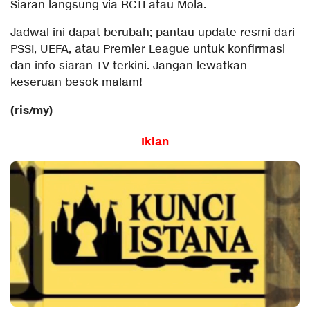
Siaran langsung via RCTI atau Mola.
Jadwal ini dapat berubah; pantau update resmi dari
PSSI, UEFA, atau Premier League untuk konfirmasi
dan info siaran TV terkini. Jangan lewatkan
keseruan besok malam!
(ris/my)
Iklan