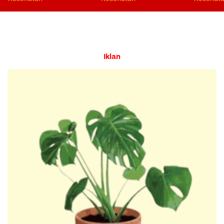
Iklan