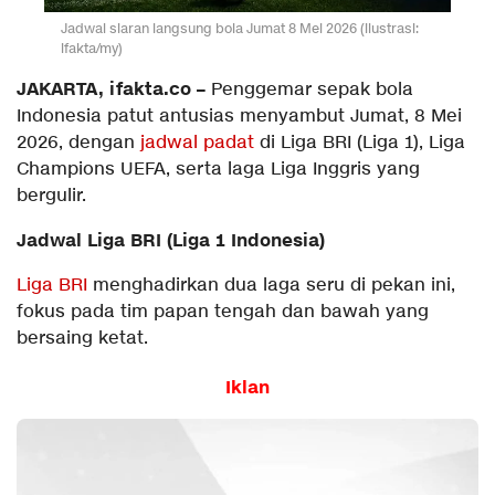
Jadwal siaran langsung bola Jumat 8 Mei 2026 (ilustrasi:
ifakta/my)
JAKARTA, ifakta.co –
Penggemar sepak bola
Indonesia patut antusias menyambut Jumat, 8 Mei
2026, dengan
jadwal padat
di Liga BRI (Liga 1), Liga
Champions UEFA, serta laga Liga Inggris yang
bergulir.
Jadwal Liga BRI (Liga 1 Indonesia)
Liga BRI
menghadirkan dua laga seru di pekan ini,
fokus pada tim papan tengah dan bawah yang
bersaing ketat.
Iklan