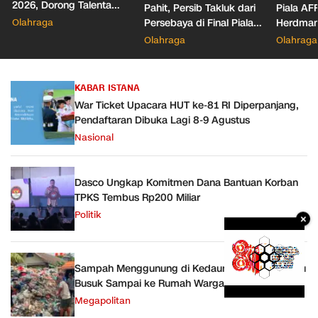
2026, Dorong Talenta
Pahit, Persib Takluk dari
Piala AF
Digital dan Keamanan
Olahraga
Persebaya di Final Piala
Herdman
Siber
Presiden 2026
Wasit
Olahraga
Olahraga
KABAR ISTANA
War Ticket Upacara HUT ke-81 RI Diperpanjang,
Pendaftaran Dibuka Lagi 8-9 Agustus
Nasional
Dasco Ungkap Komitmen Dana Bantuan Korban
TPKS Tembus Rp200 Miliar
Politik
×
Sampah Menggunung di Kedaung Kaliangke, Bau
Busuk Sampai ke Rumah Warga
Megapolitan