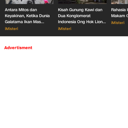
Antara Mitos dan
Kisah Gunung Kawi dan
Rahasia 
Keyakinan, Ketika Dunia
Dua Konglomerat
Makam Ga
Galatama Ikan Mas
Indonesia Ong Hok Liong
iMisteri
Bersentuhan dengan Hal
hingga Liem Sioe Liong
iMisteri
iMisteri
Mistis
Advertisment