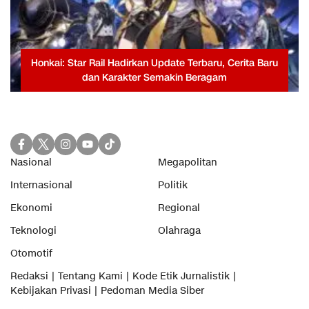
Honkai: Star Rail Hadirkan Update Terbaru, Cerita Baru
dan Karakter Semakin Beragam
Nasional
Megapolitan
Internasional
Politik
Ekonomi
Regional
Teknologi
Olahraga
Otomotif
Redaksi
Tentang Kami
Kode Etik Jurnalistik
Kebijakan Privasi
Pedoman Media Siber