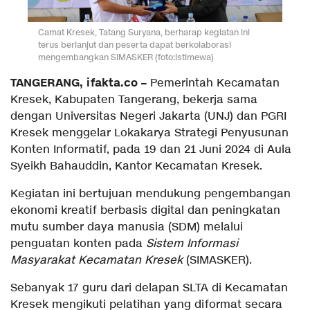
Camat Kresek, Tatang Suryana, berharap kegiatan ini
terus berlanjut dan peserta dapat berkolaborasi
mengembangkan SIMASKER (foto:istimewa)
TANGERANG, ifakta.co –
Pemerintah Kecamatan
Kresek, Kabupaten Tangerang, bekerja sama
dengan Universitas Negeri Jakarta (UNJ) dan PGRI
Kresek menggelar Lokakarya Strategi Penyusunan
Konten Informatif, pada 19 dan 21 Juni 2024 di Aula
Syeikh Bahauddin, Kantor Kecamatan Kresek.
Kegiatan ini bertujuan mendukung pengembangan
ekonomi kreatif berbasis digital dan peningkatan
mutu sumber daya manusia (SDM) melalui
penguatan konten pada
Sistem Informasi
Masyarakat Kecamatan Kresek
(SIMASKER).
Sebanyak 17 guru dari delapan SLTA di Kecamatan
Kresek mengikuti pelatihan yang diformat secara