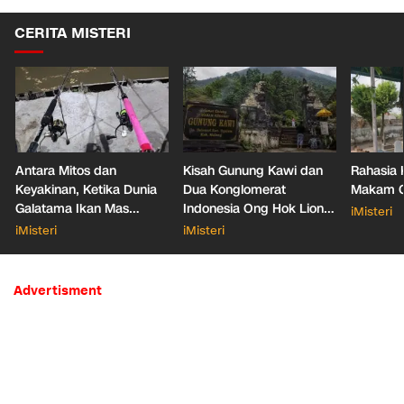
CERITA MISTERI
Antara Mitos dan
Kisah Gunung Kawi dan
Rahasia 
Keyakinan, Ketika Dunia
Dua Konglomerat
Makam Ga
Galatama Ikan Mas
Indonesia Ong Hok Liong
iMisteri
Bersentuhan dengan Hal
hingga Liem Sioe Liong
iMisteri
iMisteri
Mistis
Advertisment