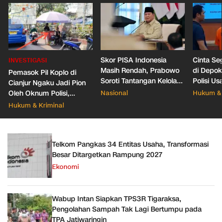
Skor PISA Indonesia
Cinta Se
INVESTIGASI
Masih Rendah, Prabowo
di Depo
Pemasok Pil Koplo di
Soroti Tantangan Kelola
Polisi Us
Cianjur Ngaku Jadi Pion
388 Ribu Sekolah
Pacar Ba
Oleh Oknum Polisi,
Nasional
Hukum & 
Propam Mabes Polri
Hukum & Kriminal
Diminta Turun
Telkom Pangkas 34 Entitas Usaha, Transformasi
Besar Ditargetkan Rampung 2027
Ekonomi
Wabup Intan Siapkan TPS3R Tigaraksa,
Pengolahan Sampah Tak Lagi Bertumpu pada
TPA Jatiwaringin