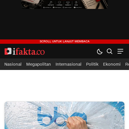
ifakta.co
#pastibenar
Nasional
Megapolitan
Internasional
Politik
Ekonomi
R