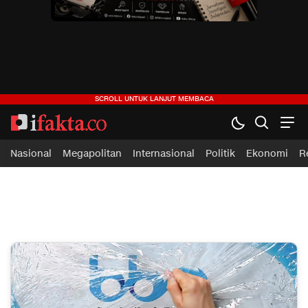
ifakta.co
#pastibenar
Nasional
Megapolitan
Internasional
Politik
Ekonomi
R