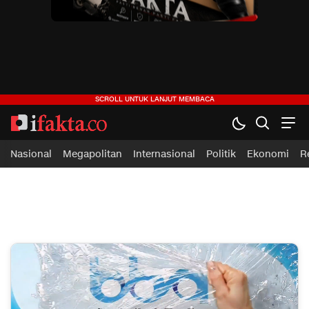
ifakta.co
#pastibenar
Nasional
Megapolitan
Internasional
Politik
Ekonomi
R