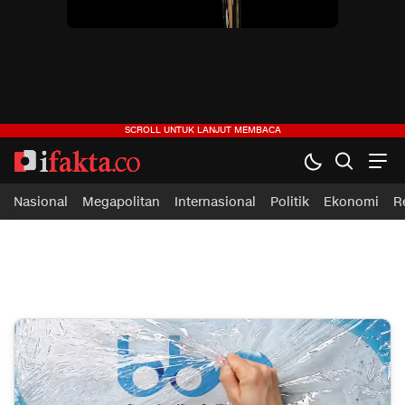
ifakta.co
#pastibenar
Nasional
Megapolitan
Internasional
Politik
Ekonomi
R