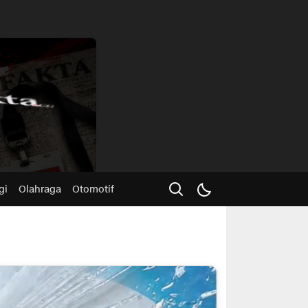
Advertisme
gi
Olahraga
Otomotif