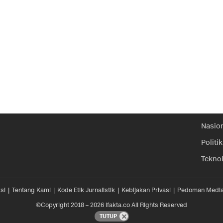
Nasio
Politik
Tekno
si
Tentang Kami
Kode Etik Jurnalistik
Kebijakan Privasi
Pedoman Media
©Copyright 2018 – 2026 ifakta.co All Rights Reserved
TUTUP