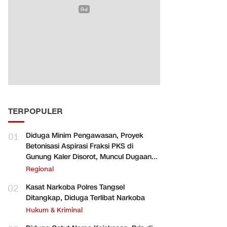
TERPOPULER
01
Diduga Minim Pengawasan, Proyek
Betonisasi Aspirasi Fraksi PKS di
Gunung Kaler Disorot, Muncul Dugaan
Pengurangan Volume
Regional
02
Kasat Narkoba Polres Tangsel
Ditangkap, Diduga Terlibat Narkoba
Hukum & Kriminal