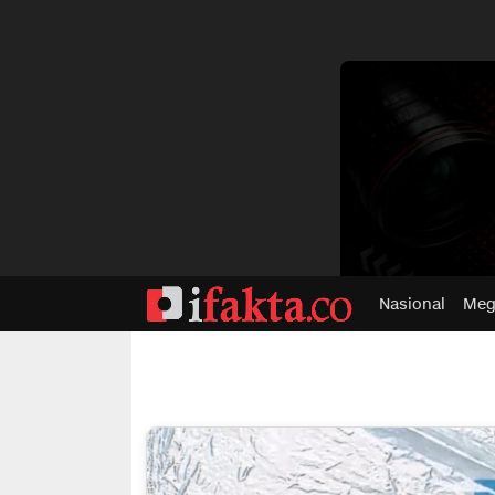
dvertisment
Nasional
Meg
ifakta.co
#pastibenar