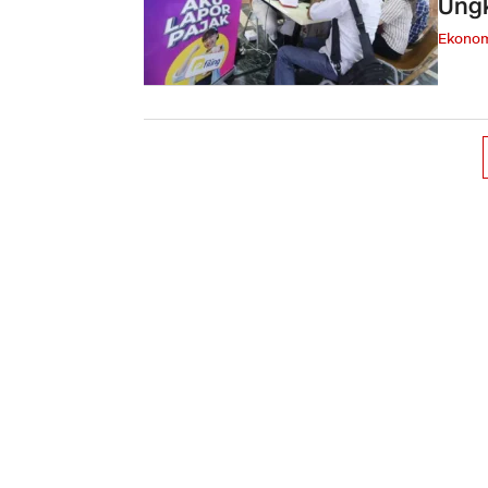
Ungk
Ekono