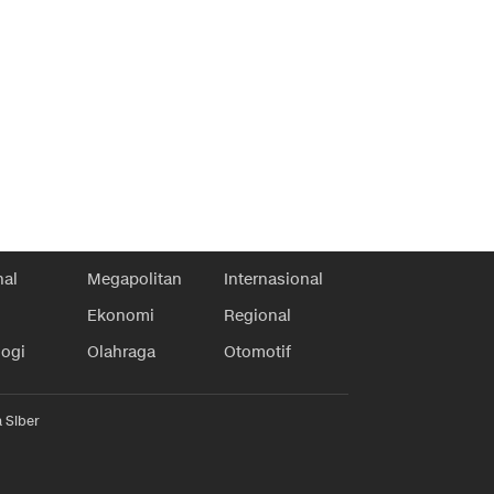
nal
Megapolitan
Internasional
Ekonomi
Regional
logi
Olahraga
Otomotif
 Siber