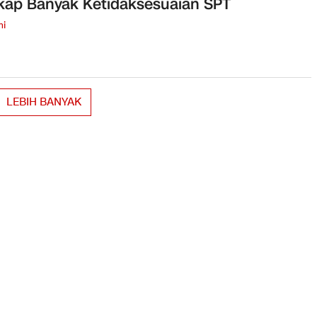
ap Banyak Ketidaksesuaian SPT
mi
LEBIH BANYAK