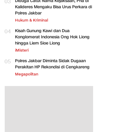
03
Diduga Catut Nama Kejaksaan, Pria di
Kalideres Mengaku Bisa Urus Perkara di
Polres Jakbar
Hukum & Kriminal
04
Kisah Gunung Kawi dan Dua
Konglomerat Indonesia Ong Hok Liong
hingga Liem Sioe Liong
iMisteri
05
Polres Jakbar Diminta Sidak Dugaan
Perakitan HP Rekondisi di Cengkareng
Megapolitan