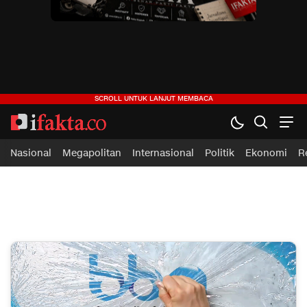
ifakta.co
#pastibenar
Nasional
Megapolitan
Internasional
Politik
Ekonomi
R