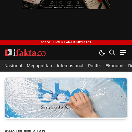
ifakta.co
#pastibenar
Nasional
Megapolitan
Internasional
Politik
Ekonomi
R