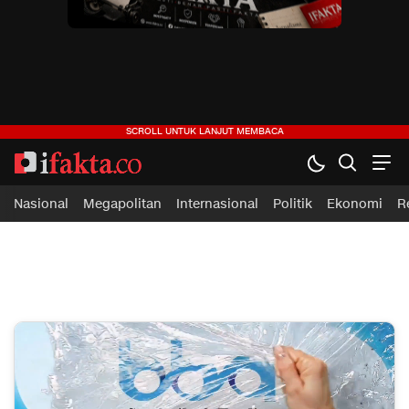
ifakta.co
#pastibenar
Nasional
Megapolitan
Internasional
Politik
Ekonomi
R