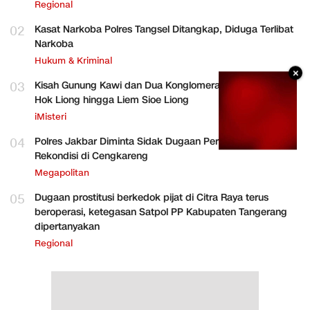
Regional
02
Kasat Narkoba Polres Tangsel Ditangkap, Diduga Terlibat
Narkoba
Hukum & Kriminal
×
03
Kisah Gunung Kawi dan Dua Konglomerat Indonesia Ong
Hok Liong hingga Liem Sioe Liong
iMisteri
04
Polres Jakbar Diminta Sidak Dugaan Perakitan HP
Rekondisi di Cengkareng
Megapolitan
05
Dugaan prostitusi berkedok pijat di Citra Raya terus
beroperasi, ketegasan Satpol PP Kabupaten Tangerang
dipertanyakan
Regional