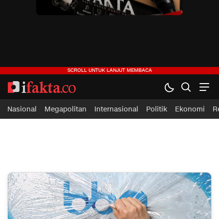
ifakta.co
#pastibenar
Nasional
Megapolitan
Internasional
Politik
Ekonomi
R