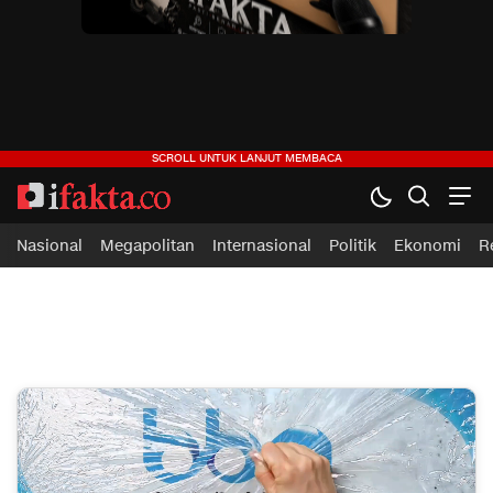
ifakta.co
#pastibenar
Nasional
Megapolitan
Internasional
Politik
Ekonomi
R