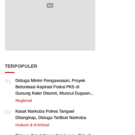
TERPOPULER
01
Diduga Minim Pengawasan, Proyek
Betonisasi Aspirasi Fraksi PKS di
Gunung Kaler Disorot, Muncul Dugaan
Pengurangan Volume
Regional
02
Kasat Narkoba Polres Tangsel
Ditangkap, Diduga Terlibat Narkoba
Hukum & Kriminal