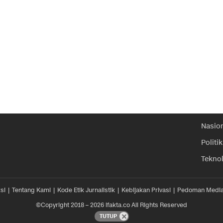
Nasio
Politik
Tekno
si
Tentang Kami
Kode Etik Jurnalistik
Kebijakan Privasi
Pedoman Media
©Copyright 2018 – 2026 ifakta.co All Rights Reserved
TUTUP