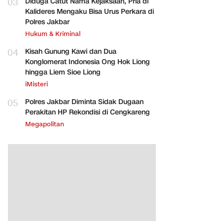
03
Diduga Catut Nama Kejaksaan, Pria di
Kalideres Mengaku Bisa Urus Perkara di
Polres Jakbar
Hukum & Kriminal
04
Kisah Gunung Kawi dan Dua
Konglomerat Indonesia Ong Hok Liong
hingga Liem Sioe Liong
iMisteri
05
Polres Jakbar Diminta Sidak Dugaan
Perakitan HP Rekondisi di Cengkareng
Megapolitan