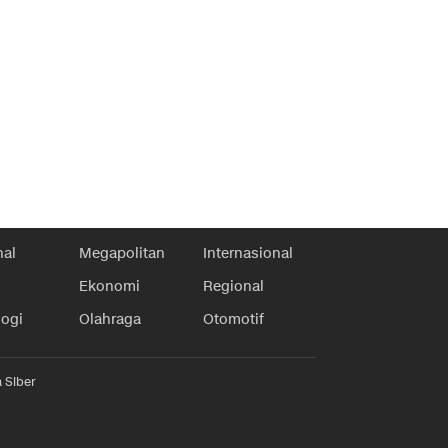
nal
Megapolitan
Internasional
Ekonomi
Regional
logi
Olahraga
Otomotif
 Siber