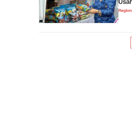
Usah
Region