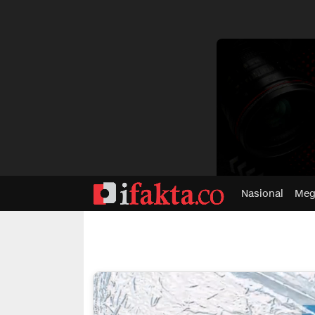
dvertisment
Nasional
Meg
ifakta.co
#pastibenar