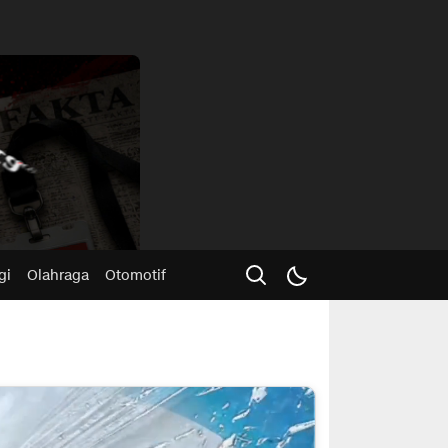
Advertisme
gi
Olahraga
Otomotif