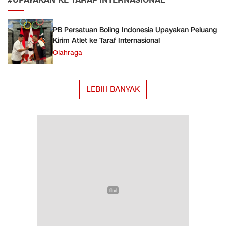
#UPAYAKAN KE TARAF INTERNASIONAL
PB Persatuan Boling Indonesia Upayakan Peluang
Kirim Atlet ke Taraf Internasional
Olahraga
LEBIH BANYAK