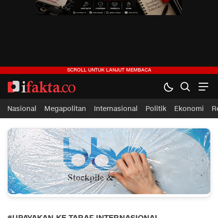
ifakta.co
#pastibenar
Nasional
Megapolitan
Internasional
Politik
Ekonomi
R