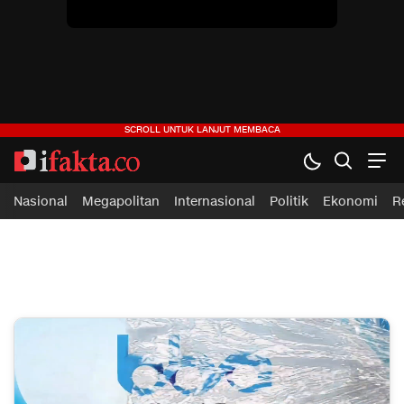
ifakta.co
#pastibenar
Nasional
Megapolitan
Internasional
Politik
Ekonomi
R