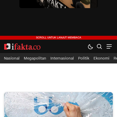
ifakta.co
#pastibenar
Nasional
Megapolitan
Internasional
Politik
Ekonomi
R