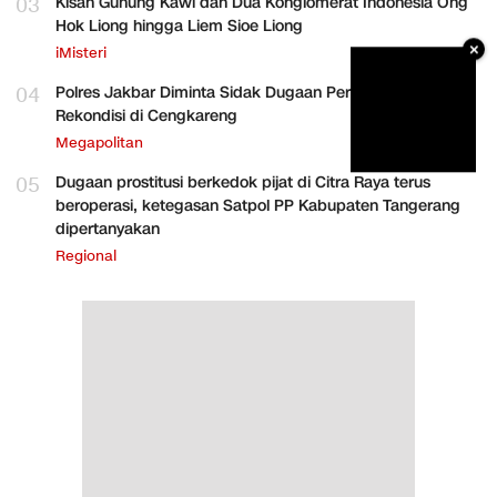
03
Kisah Gunung Kawi dan Dua Konglomerat Indonesia Ong
Hok Liong hingga Liem Sioe Liong
×
iMisteri
04
Polres Jakbar Diminta Sidak Dugaan Perakitan HP
Rekondisi di Cengkareng
Megapolitan
05
Dugaan prostitusi berkedok pijat di Citra Raya terus
beroperasi, ketegasan Satpol PP Kabupaten Tangerang
dipertanyakan
Regional