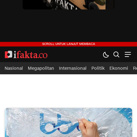
ifakta.co
#pastibenar
Nasional
Megapolitan
Internasional
Politik
Ekonomi
R