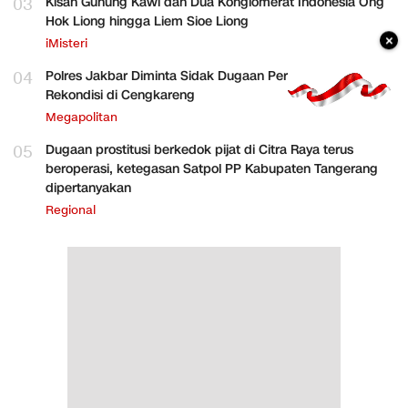
03
Kisah Gunung Kawi dan Dua Konglomerat Indonesia Ong
Hok Liong hingga Liem Sioe Liong
×
iMisteri
04
Polres Jakbar Diminta Sidak Dugaan Perakitan HP
Rekondisi di Cengkareng
Megapolitan
05
Dugaan prostitusi berkedok pijat di Citra Raya terus
beroperasi, ketegasan Satpol PP Kabupaten Tangerang
dipertanyakan
Regional