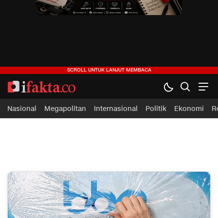
ifakta.co
#pastibenar
Nasional
Megapolitan
Internasional
Politik
Ekonomi
R