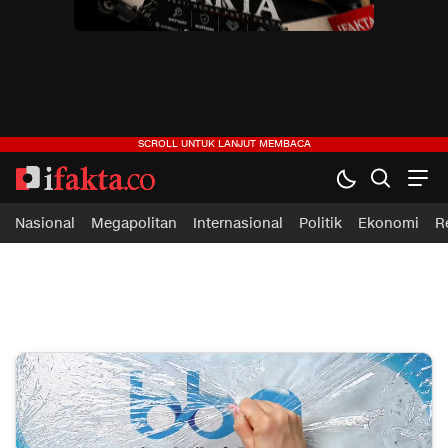
ifakta.co
#pastibenar
Nasional
Megapolitan
Internasional
Politik
Ekonomi
R