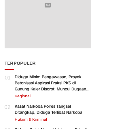
TERPOPULER
01
Diduga Minim Pengawasan, Proyek
Betonisasi Aspirasi Fraksi PKS di
Gunung Kaler Disorot, Muncul Dugaan
Pengurangan Volume
Regional
02
Kasat Narkoba Polres Tangsel
Ditangkap, Diduga Terlibat Narkoba
Hukum & Kriminal