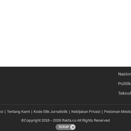
Nasio
Politik
Tekno
si
Tentang Kami
Kode Etik Jurnalistik
Kebijakan Privasi
Pedoman Media
©Copyright 2018 – 2026 ifakta.co All Rights Reserved
TUTUP