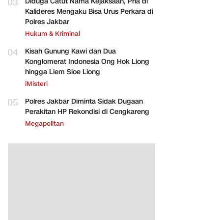
03
Diduga Catut Nama Kejaksaan, Pria di
Kalideres Mengaku Bisa Urus Perkara di
Polres Jakbar
Hukum & Kriminal
04
Kisah Gunung Kawi dan Dua
Konglomerat Indonesia Ong Hok Liong
hingga Liem Sioe Liong
iMisteri
05
Polres Jakbar Diminta Sidak Dugaan
Perakitan HP Rekondisi di Cengkareng
Megapolitan