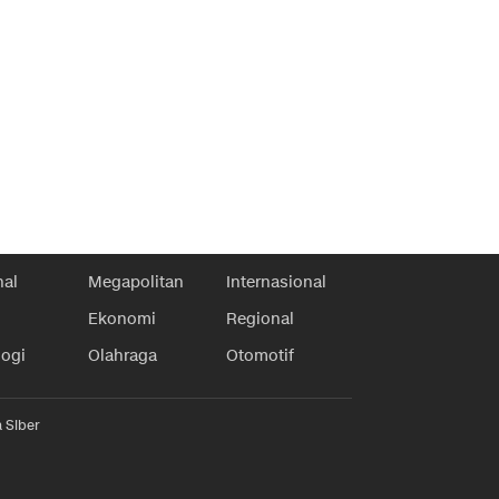
nal
Megapolitan
Internasional
Ekonomi
Regional
logi
Olahraga
Otomotif
 Siber