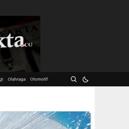
Advertisme
gi
Olahraga
Otomotif