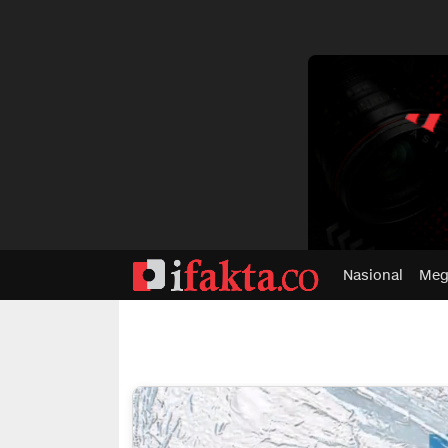
dvertisment
Nasional
Meg
ifakta.co
#pastibenar