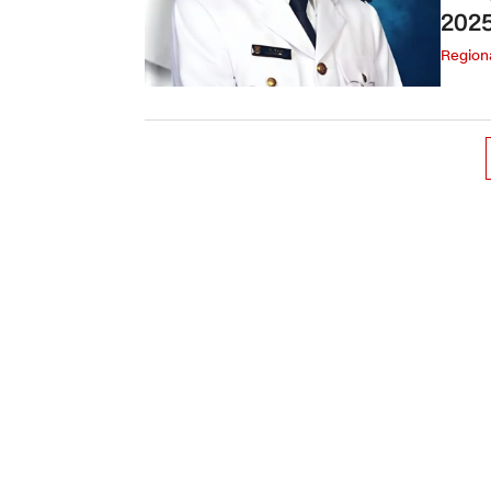
202
Region