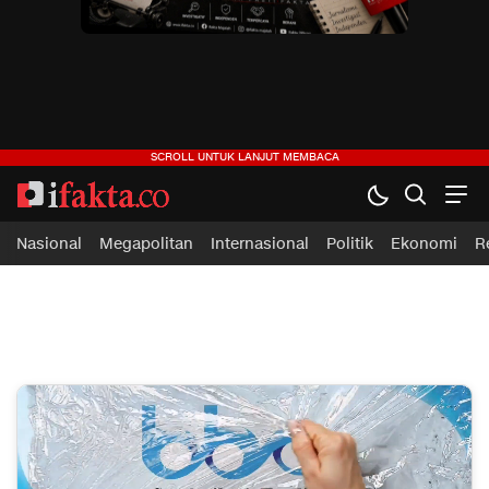
ifakta.co
#pastibenar
Nasional
Megapolitan
Internasional
Politik
Ekonomi
R