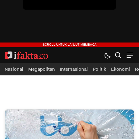
ifakta.co
#pastibenar
Nasional
Megapolitan
Internasional
Politik
Ekonomi
R