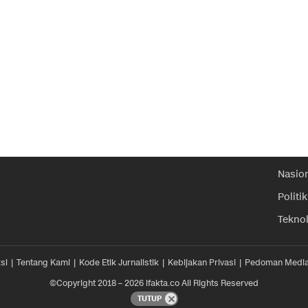
Nasio
Politik
Tekno
si
Tentang Kami
Kode Etik Jurnalistik
Kebijakan Privasi
Pedoman Media
©Copyright 2018 – 2026 ifakta.co All Rights Reserved
TUTUP