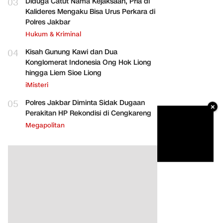
03
Diduga Catut Nama Kejaksaan, Pria di
Kalideres Mengaku Bisa Urus Perkara di
Polres Jakbar
Hukum & Kriminal
04
Kisah Gunung Kawi dan Dua
Konglomerat Indonesia Ong Hok Liong
hingga Liem Sioe Liong
iMisteri
05
Polres Jakbar Diminta Sidak Dugaan
×
Perakitan HP Rekondisi di Cengkareng
Megapolitan