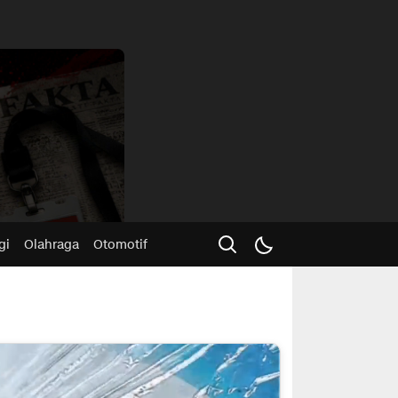
Advertisme
gi
Olahraga
Otomotif