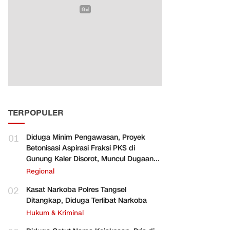
TERPOPULER
01
Diduga Minim Pengawasan, Proyek
Betonisasi Aspirasi Fraksi PKS di
Gunung Kaler Disorot, Muncul Dugaan
Pengurangan Volume
Regional
02
Kasat Narkoba Polres Tangsel
Ditangkap, Diduga Terlibat Narkoba
Hukum & Kriminal