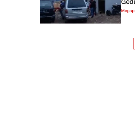
Gedu
Megapo