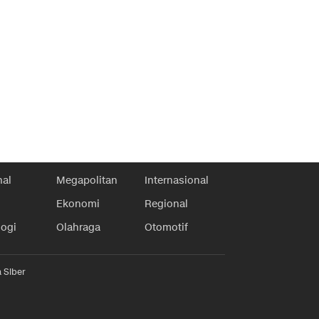
nal
Megapolitan
Internasional
Ekonomi
Regional
logi
Olahraga
Otomotif
 Siber