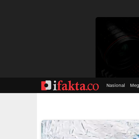
dvertisment
Nasional
Meg
ifakta.co
#pastibenar