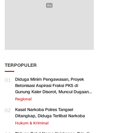
TERPOPULER
01
Diduga Minim Pengawasan, Proyek
Betonisasi Aspirasi Fraksi PKS di
Gunung Kaler Disorot, Muncul Dugaan
Pengurangan Volume
Regional
02
Kasat Narkoba Polres Tangsel
Ditangkap, Diduga Terlibat Narkoba
Hukum & Kriminal