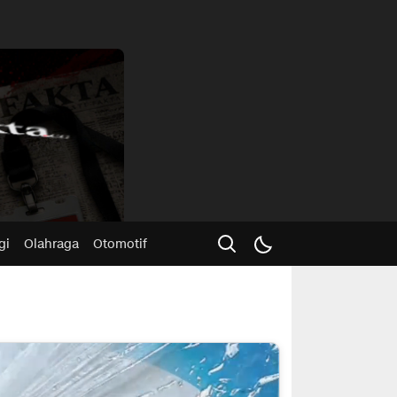
Advertisme
gi
Olahraga
Otomotif