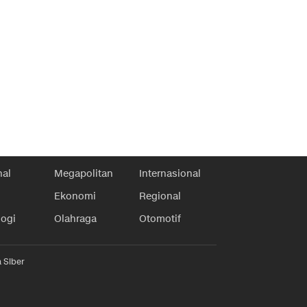
nal
Megapolitan
Internasional
Ekonomi
Regional
logi
Olahraga
Otomotif
 Siber