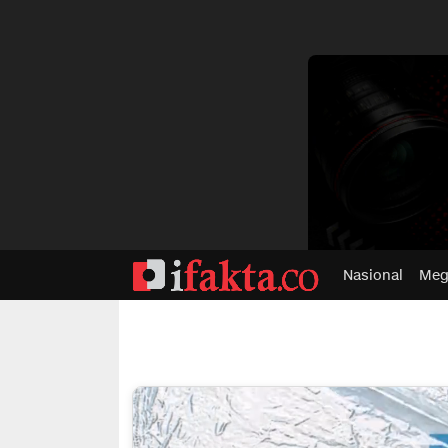
dvertisment
Nasional
Meg
ifakta.co
#pastibenar