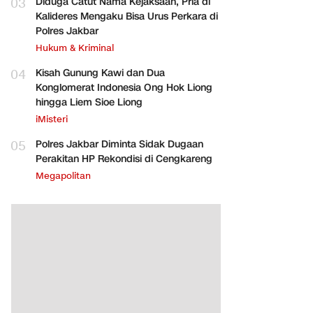
03
Diduga Catut Nama Kejaksaan, Pria di
Kalideres Mengaku Bisa Urus Perkara di
Polres Jakbar
Hukum & Kriminal
04
Kisah Gunung Kawi dan Dua
Konglomerat Indonesia Ong Hok Liong
hingga Liem Sioe Liong
iMisteri
05
Polres Jakbar Diminta Sidak Dugaan
Perakitan HP Rekondisi di Cengkareng
Megapolitan