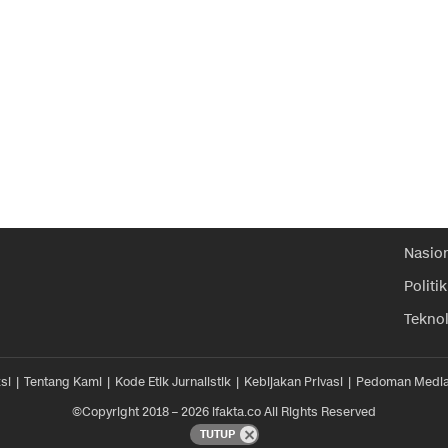
Nasio
Politik
Tekno
si
Tentang Kami
Kode Etik Jurnalistik
Kebijakan Privasi
Pedoman Media
©Copyright 2018 – 2026 ifakta.co All Rights Reserved
TUTUP