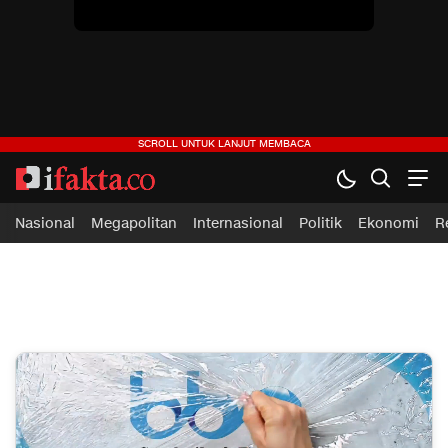
ifakta.co
#pastibenar
Nasional
Megapolitan
Internasional
Politik
Ekonomi
R