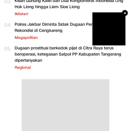
03
Kisah Gunung Kawi dan Dua Konglomerat Indonesia Ong
Hok Liong hingga Liem Sioe Liong
×
iMisteri
04
Polres Jakbar Diminta Sidak Dugaan Perakitan HP
Rekondisi di Cengkareng
Megapolitan
05
Dugaan prostitusi berkedok pijat di Citra Raya terus
beroperasi, ketegasan Satpol PP Kabupaten Tangerang
dipertanyakan
Regional