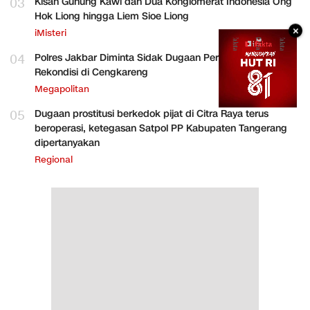
03
Kisah Gunung Kawi dan Dua Konglomerat Indonesia Ong
Hok Liong hingga Liem Sioe Liong
×
iMisteri
04
Polres Jakbar Diminta Sidak Dugaan Perakitan HP
Rekondisi di Cengkareng
Megapolitan
05
Dugaan prostitusi berkedok pijat di Citra Raya terus
beroperasi, ketegasan Satpol PP Kabupaten Tangerang
dipertanyakan
Regional