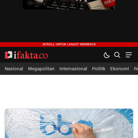
ifakta.co
#pastibenar
Nasional
Megapolitan
Internasional
Politik
Ekonomi
R