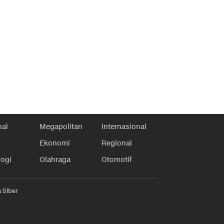
nal
Megapolitan
Internasional
Ekonomi
Regional
logi
Olahraga
Otomotif
 Siber