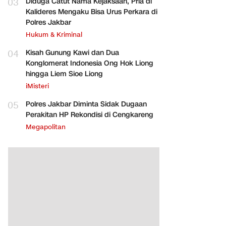
03
Diduga Catut Nama Kejaksaan, Pria di
Kalideres Mengaku Bisa Urus Perkara di
Polres Jakbar
Hukum & Kriminal
04
Kisah Gunung Kawi dan Dua
Konglomerat Indonesia Ong Hok Liong
hingga Liem Sioe Liong
iMisteri
05
Polres Jakbar Diminta Sidak Dugaan
Perakitan HP Rekondisi di Cengkareng
Megapolitan