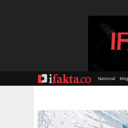
dvertisment
Nasional
Meg
ifakta.co
#pastibenar