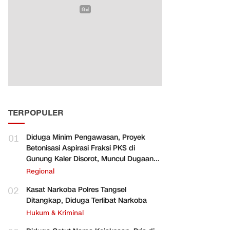
TERPOPULER
01
Diduga Minim Pengawasan, Proyek
Betonisasi Aspirasi Fraksi PKS di
Gunung Kaler Disorot, Muncul Dugaan
Pengurangan Volume
Regional
02
Kasat Narkoba Polres Tangsel
Ditangkap, Diduga Terlibat Narkoba
Hukum & Kriminal