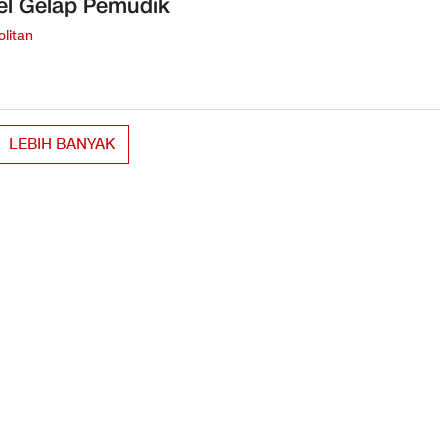
el Gelap Pemudik
litan
LEBIH BANYAK