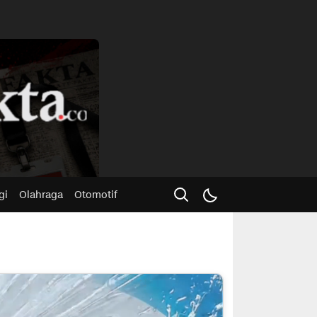
Advertisme
gi
Olahraga
Otomotif