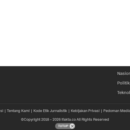
Nasio
Politik
Tekno
si
Tentang Kami
Kode Etik Jurnalistik
Kebijakan Privasi
Pedoman Media
©Copyright 2018 – 2026 ifakta.co All Rights Reserved
TUTUP