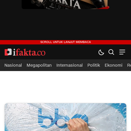
ifakta.co
#pastibenar
Nasional
Megapolitan
Internasional
Politik
Ekonomi
R