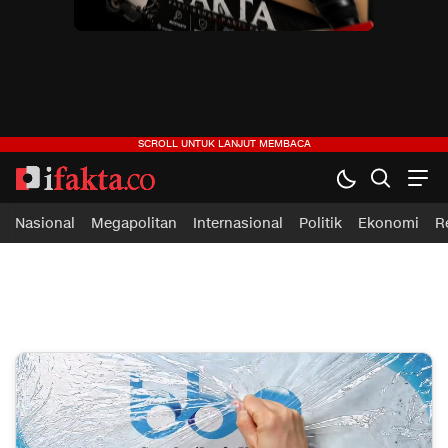
ifakta.co
#pastibenar
Nasional
Megapolitan
Internasional
Politik
Ekonomi
R