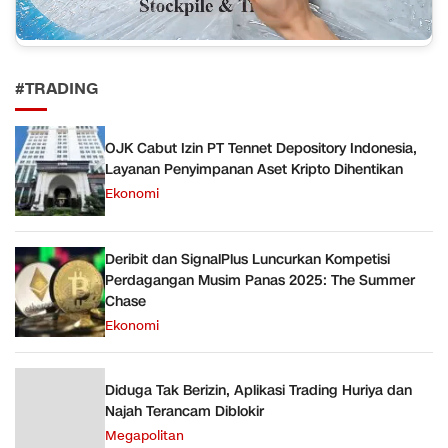
#TRADING
OJK Cabut Izin PT Tennet Depository Indonesia,
Layanan Penyimpanan Aset Kripto Dihentikan
Ekonomi
Deribit dan SignalPlus Luncurkan Kompetisi
Perdagangan Musim Panas 2025: The Summer
Chase
Ekonomi
Diduga Tak Berizin, Aplikasi Trading Huriya dan
Najah Terancam Diblokir
Megapolitan