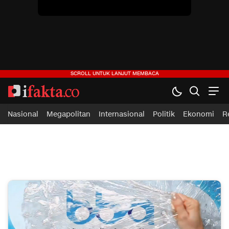
ifakta.co
#pastibenar
Nasional
Megapolitan
Internasional
Politik
Ekonomi
R