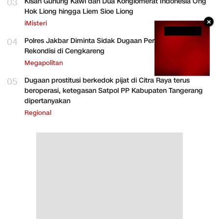
03
Kisah Gunung Kawi dan Dua Konglomerat Indonesia Ong
Hok Liong hingga Liem Sioe Liong
×
iMisteri
04
Polres Jakbar Diminta Sidak Dugaan Perakitan HP
Rekondisi di Cengkareng
Megapolitan
05
Dugaan prostitusi berkedok pijat di Citra Raya terus
beroperasi, ketegasan Satpol PP Kabupaten Tangerang
dipertanyakan
Regional